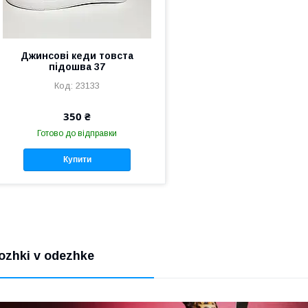
Джинсові кеди товста
підошва 37
23133
350 ₴
Готово до відправки
Купити
ozhki v odezhke