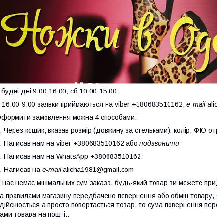
будні дні
9.00-16.00
,
сб
10.00-15.00
.
 16.00-9.00 заявки приймаються на viber +380683510162,
e-mail
ali
формити замовлення можна 4 способами:
. Через кошик, вказав розмір (довжину за стельками), колір, ФІО о
. Написав нам на viber +380683510162 або
подзвонити
. Написав нам на WhatsApp +380683510162.
. Написав на
e-mail
alicha1981@gmail.com
 нас немає мінімальних сум заказа, будь-який товар ви можете при
а правилами магазину передбачено повернення або обмін товару, 
дійснюється а просто повертається товар, то сума повернення пер
ами товара на пошті..