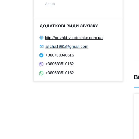
Аліна
http://nozhki-v-odezhke.com.ua
alicha1981@gmail.com
+380730340616
+380683510162
+380683510162
В