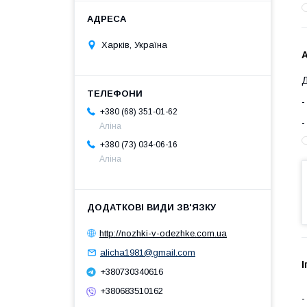
Харків, Україна
+380 (68) 351-01-62
Аліна
+380 (73) 034-06-16
Аліна
http://nozhki-v-odezhke.com.ua
alicha1981@gmail.com
І
+380730340616
+380683510162