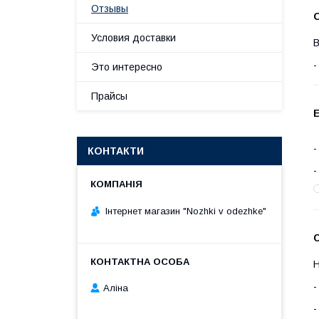
Отзывы
О
Условия доставки
В
Это интересно
Прайсы
КОНТАКТИ
Інтернет магазин "Nozhki v odezhke"
С
Н
Аліна