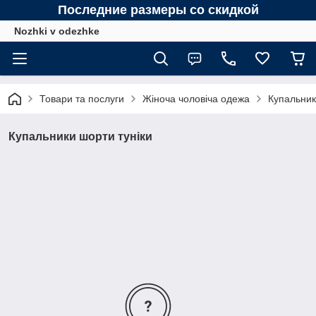
Последние размеры со скидкой
Nozhki v odezhke
Товари та послуги
Жіноча чоловіча одежа
Купальник
Купальники шорти туніки