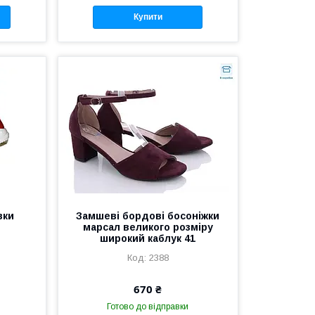
Купити
вки
Замшеві бордові босоніжки
марсал великого розміру
широкий каблук 41
2388
670 ₴
Готово до відправки