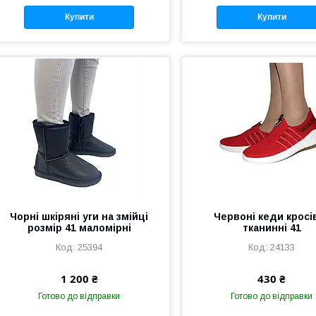
Купити
Купити
Чорні шкіряні уги на змійці
Червоні кеди кросі
розмір 41 маломірні
тканинні 41
25394
24133
1 200 ₴
430 ₴
Готово до відправки
Готово до відправки