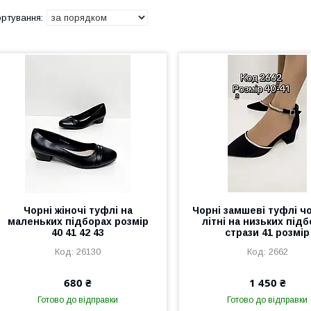
Чорні жіночі туфлі на
Чорні замшеві туфлі ч
маленьких підборах розмір
літні на низьких під
40 41 42 43
стрази 41 розмір
26130
2662
680 ₴
1 450 ₴
Готово до відправки
Готово до відправки