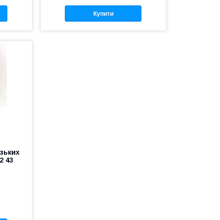
Купити
изьких
2 43