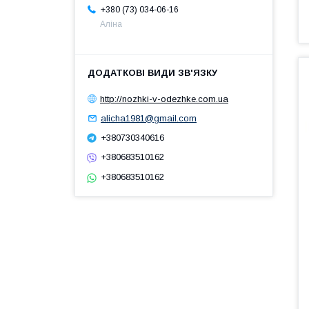
+380 (73) 034-06-16
Аліна
http://nozhki-v-odezhke.com.ua
alicha1981@gmail.com
+380730340616
+380683510162
+380683510162