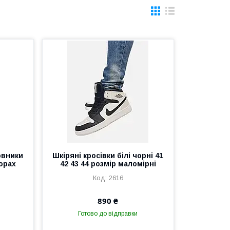
овники
Шкіряні кросівки білі чорні 41
борах
42 43 44 розмір маломірні
2616
890 ₴
Готово до відправки