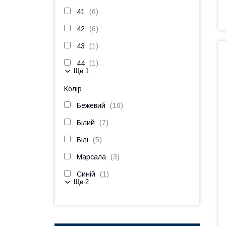
41
6
42
6
43
1
44
1
Ще 1
Колір
Бежевий
10
Білий
7
Білі
5
Марсала
3
Синій
1
Ще 2