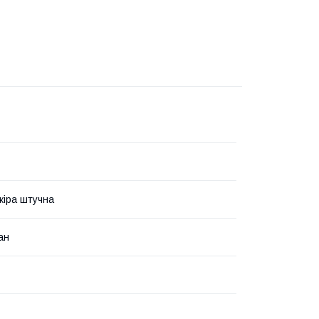
кіра штучна
ан