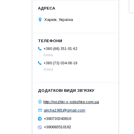
Харків, Україна
+380 (68) 351-01-62
Аліна
+380 (73) 034-06-16
Аліна
http://nozhki-v-odezhke.com.ua
alicha1981@gmail.com
+380730340616
+380683510162