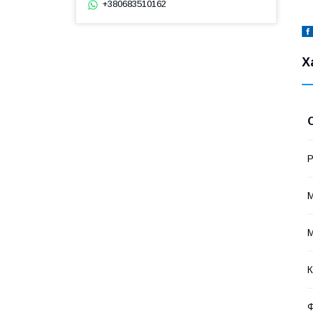
+380683510162
Х
Р
М
М
К
Ф