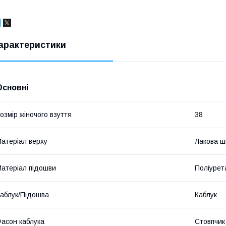
арактеристики
Основні
озмір жіночого взуття
38
атеріал верху
Лакова ш
атеріал підошви
Поліурет
аблук/Підошва
Каблук
асон каблука
Стовпчик