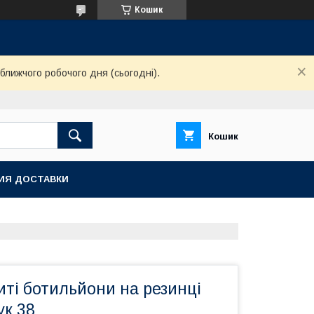
Кошик
ближчого робочого дня (сьогодні).
Кошик
ИЯ ДОСТАВКИ
иті ботильйони на резинці
ук 38