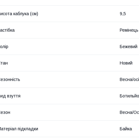
исота каблука (см)
9,5
астібка
Ремінець
олір
Бежевий
Стан
Новий
езонність
Весна/ос
ид взуття
Ботильй
Сезон
Весна/Ос
атеріал підкладки
Байка