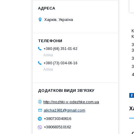
Харків, Україна
К
К
3
+380 (68) 351-01-62
3
Аліна
3
+380 (73) 034-06-16
3
Аліна
4
http://nozhki-v-odezhke.com.ua
Х
alicha1981@gmail.com
+380730340616
+380683510162