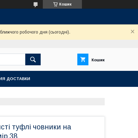
Кошик
ближчого робочого дня (сьогодні).
Кошик
ИЯ ДОСТАВКИ
ясті туфлі човники на
ір 38