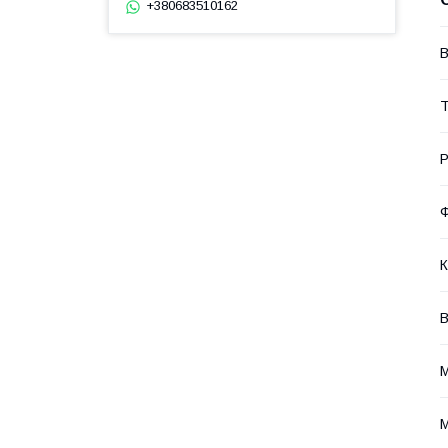
+380683510162
В
Т
Р
Ф
К
В
М
М