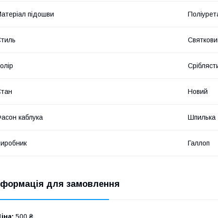
атеріал підошви
Поліурет
тиль
Святкови
олір
Срібляст
Стан
Новий
асон каблука
Шпилька
иробник
Галлоп
нформація для замовлення
іна:
500 ₴