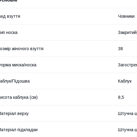
ид взуття
Човники
ип носка
Закритий
озмір жіночого взуття
38
орма миска/носка
Загостре
аблук/Підошва
Каблук
исота каблука (см)
8,5
атеріал верху
Штучна ш
атеріал підкладки
Штучна ш