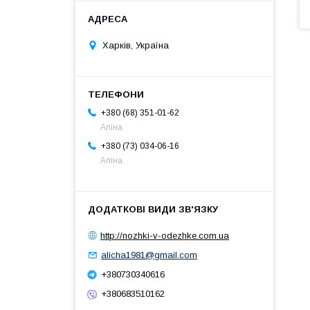
Харків, Україна
+380 (68) 351-01-62
Аліна
+380 (73) 034-06-16
Аліна
http://nozhki-v-odezhke.com.ua
alicha1981@gmail.com
+380730340616
+380683510162