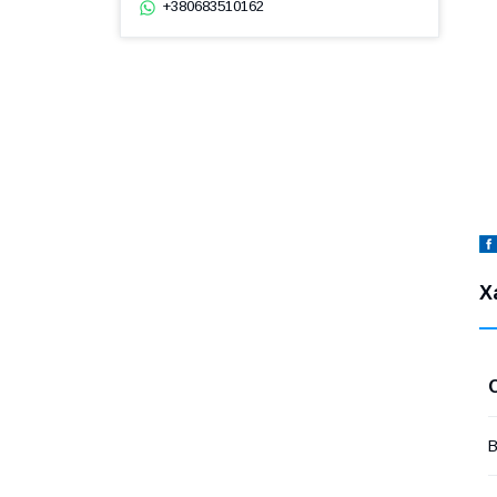
+380683510162
Х
В