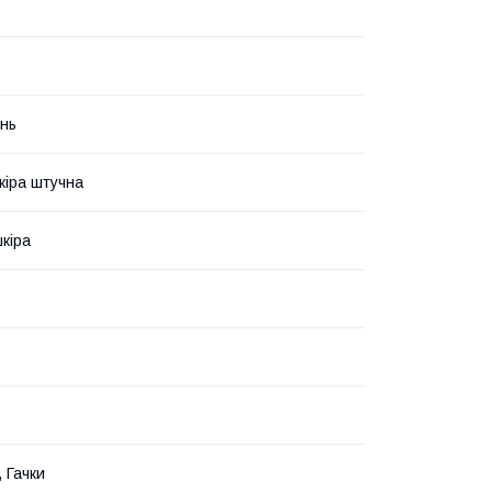
інь
кіра штучна
кіра
 Гачки