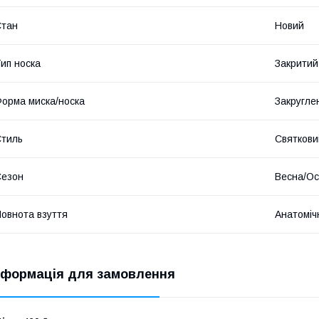
Стан
Новий
ип носка
Закритий
орма миска/носка
Закругле
тиль
Святкови
Сезон
Весна/Ос
овнота взуття
Анатоміч
нформація для замовлення