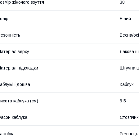
озмір жіночого взуття
38
олір
Білий
езонність
Весна/ос
атеріал верху
Лакова ш
атеріал підкладки
Штучна ш
аблук/Підошва
Каблук
исота каблука (см)
9,5
асон каблука
Стовпчик
астібка
Ремінець,