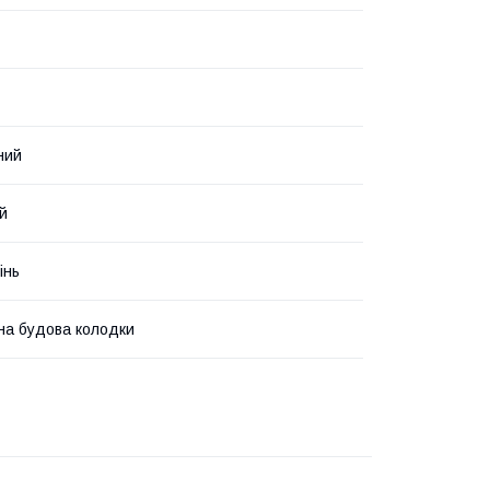
ний
й
інь
на будова колодки