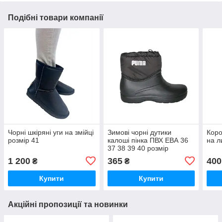
Подібні товари компанії
Чорні шкіряні уги на змійці
Зимові чорні дутики
Коро
розмір 41
калоші пінка ПВХ ЕВА 36
на л
37 38 39 40 розмір
1 200
365
400
₴
₴
Купити
Купити
Акційні пропозиції та новинки