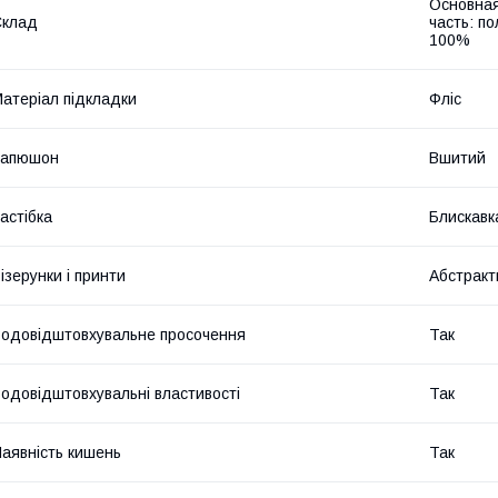
Основная
Склад
часть: п
100%
атеріал підкладки
Фліс
Капюшон
Вшитий
астібка
Блискавк
ізерунки і принти
Абстракт
одовідштовхувальне просочення
Так
одовідштовхувальні властивості
Так
аявність кишень
Так