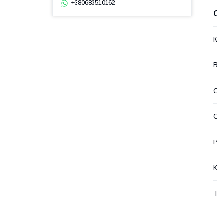
+380683510162
К
В
С
Р
К
Т