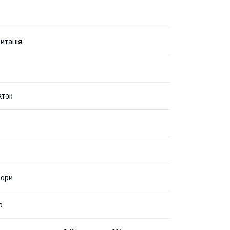
итанія
аток
ьори
р