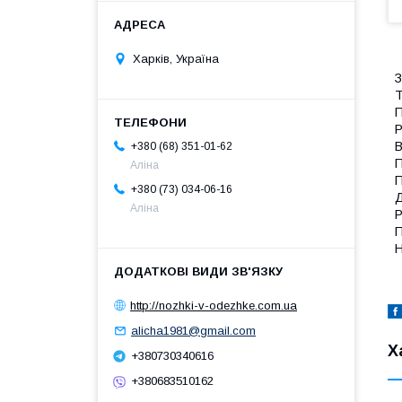
Харків, Україна
З
Т
П
Р
В
+380 (68) 351-01-62
П
Аліна
П
+380 (73) 034-06-16
Д
Аліна
Р
П
Н
http://nozhki-v-odezhke.com.ua
alicha1981@gmail.com
Х
+380730340616
+380683510162