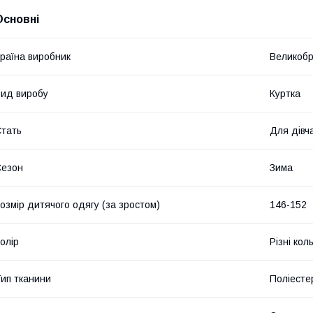
Основні
раїна виробник
Великобр
ид виробу
Куртка
тать
Для дівч
Сезон
Зима
озмір дитячого одягу (за зростом)
146-152
олір
Різні кол
ип тканини
Поліесте