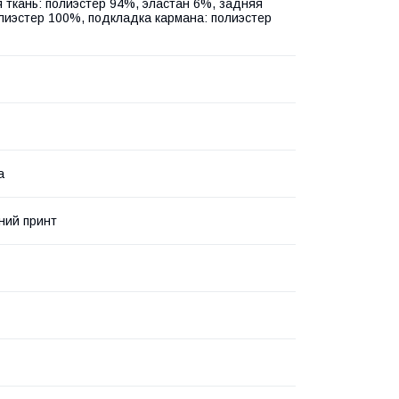
 ткань: полиэстер 94%, эластан 6%, задняя
олиэстер 100%, подкладка кармана: полиэстер
а
ний принт