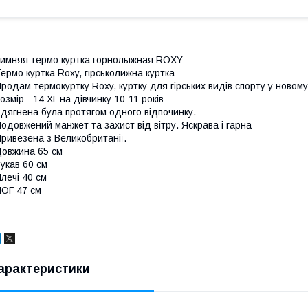
имняя термо куртка горнолыжная ROXY
ермо куртка Roxy, гірськолижна куртка
родам термокуртку Roxy, куртку для гірських видів спорту у новому
озмір - 14 ХL на дівчинку 10-11 років
дягнена була протягом одного відпочинку.
одовжений манжет та захист від вітру. Яскрава і гарна
ривезена з Великобританії.
овжина 65 см
укав 60 см
лечі 40 см
ОГ 47 см
арактеристики