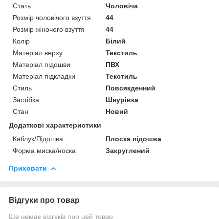
Стать
Чоловіча
Розмір чоловічого взуття
44
Розмір жіночого взуття
44
Колір
Білий
Матеріал верху
Текстиль
Матеріал підошви
ПВХ
Матеріал підкладки
Текстиль
Стиль
Повсякденний
Застібка
Шнурівка
Стан
Новий
Додаткові характеристики
Каблук/Підошва
Плоска підошва
Форма миска/носка
Закруглений
Приховати
Відгуки про товар
Ще немає відгуків про цей товар