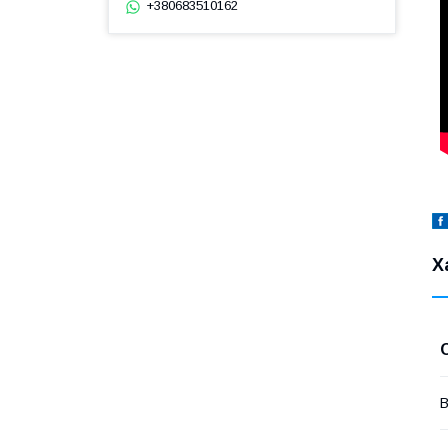
+380683510162
Х
В