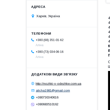
Харків, Україна
4
4
4
4
4
+380 (68) 351-01-62
4
Аліна
+380 (73) 034-06-16
Аліна
С
Ш
http://nozhki-v-odezhke.com.ua
alicha1981@gmail.com
+380730340616
+380683510162