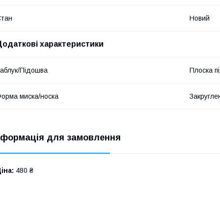
Стан
Новий
Додаткові характеристики
аблук/Підошва
Плоска п
орма миска/носка
Закругле
нформація для замовлення
іна:
480 ₴