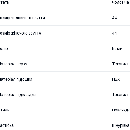
тать
Чоловіча
озмір чоловічого взуття
44
озмір жіночого взуття
44
олір
Білий
атеріал верху
Текстиль
атеріал підошви
ПВХ
атеріал підкладки
Текстиль
тиль
Повсякд
астібка
Шнурівка