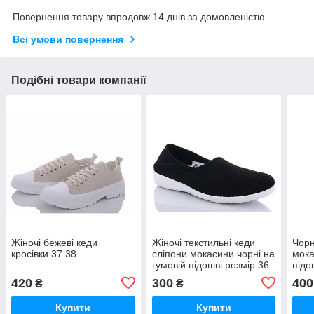
Повернення товару впродовж 14 днів за домовленістю
Всі умови повернення
Подібні товари компанії
Жіночі бежеві кеди
Жіночі текстильні кеди
Чорн
кросівки 37 38
сліпони мокасини чорні на
мока
гумовій підошві розмір 36
підо
420
300
400
₴
₴
Купити
Купити