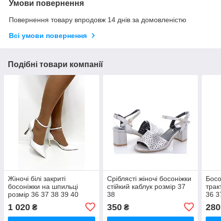
Умови повернення
Повернення товару впродовж 14 днів за домовленістю
Всі умови повернення
Подібні товари компанії
Жіночі білі закриті
Сріблясті жіночі босоніжки
Босо
босоніжки на шпильці
стійкий каблук розмір 37
трак
розмір 36 37 38 39 40
38
36 3
1 020
350
280
₴
₴