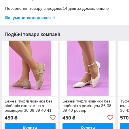
Повернення товару впродовж 14 днів за домовленістю
Всі умови повернення
Подібні товари компанії
Бежеві туфлі човники без
Бежеві туфлі човники без
Туфл
підборів еко замша з
підборів з ремінцем 36 38
коль
ремінцем 36 38 39 40 41
39 40 розмір
38 4
розмір
450
450
570
₴
₴
Купити
Купити