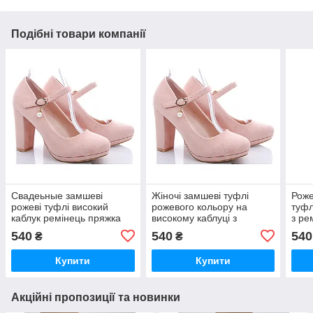
Подібні товари компанії
Свадеьные замшеві
Жіночі замшеві туфлі
Роже
рожеві туфлі високий
рожевого кольору на
туфл
каблук ремінець пряжка
високому каблуці з
з ре
розмір 37 38 40
ремінцем розмір 37 38 40
540
540
540
₴
₴
Купити
Купити
Акційні пропозиції та новинки