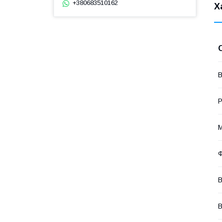
+380683510162
Х
В
Р
М
Ф
В
В