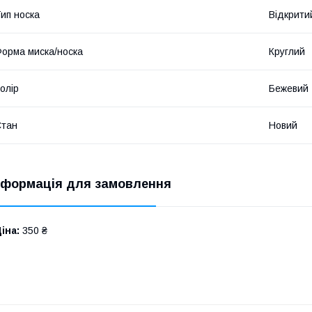
ип носка
Відкрити
орма миска/носка
Круглий
олір
Бежевий
Стан
Новий
нформація для замовлення
іна:
350 ₴