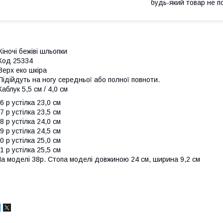
будь-який товар не п
іночі бежіві шльопки
Код 25334
ерх еко шкіра
ідійдуть на ногу середньої або полної повноти.
аблук 5,5 см / 4,0 см
6 р устілка 23,0 см
7 р устілка 23,5 см
8 р устілка 24,0 см
9 р устілка 24,5 см
0 р устілка 25,0 см
1 р устілка 25,5 см
а моделі 38р. Стопа моделі довжиною 24 см, ширина 9,2 см