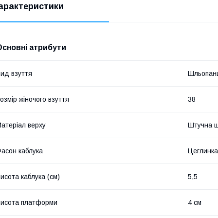
арактеристики
Основні атрибути
ид взуття
Шльопан
озмір жіночого взуття
38
атеріал верху
Штучна ш
асон каблука
Цеглинка
исота каблука (см)
5,5
исота платформи
4 см