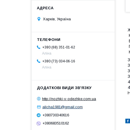
Харків, Україна
Ж
В
П
+380 (68) 351-01-62
К
Аліна
3
+380 (73) 034-06-16
3
Аліна
3
3
4
4
Н
http://nozhki-v-odezhke.com.ua
alicha1981@gmail.com
+380730340616
+380683510162