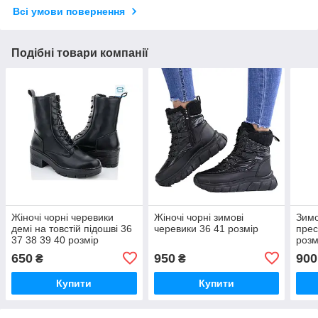
Всі умови повернення
Подібні товари компанії
Жіночі чорні черевики
Жіночі чорні зимові
Зимо
демі на товстій підошві 36
черевики 36 41 розмір
прес
37 38 39 40 розмір
розм
650
950
900
₴
₴
Купити
Купити